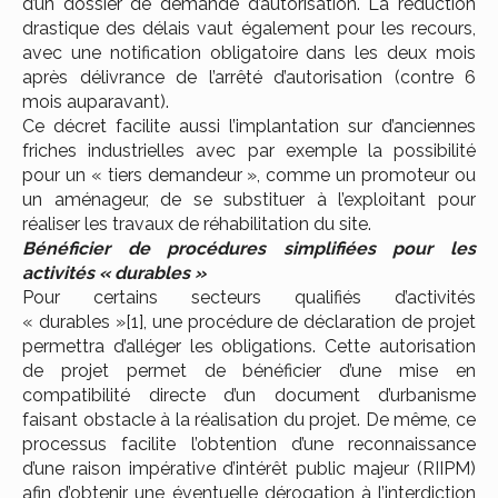
d’un dossier de demande d’autorisation. La réduction
drastique des délais vaut également pour les recours,
avec une notification obligatoire dans les deux mois
après délivrance de l’arrêté d’autorisation (contre 6
mois auparavant).
Ce décret facilite aussi l’implantation sur d’anciennes
friches industrielles avec par exemple la possibilité
pour un « tiers demandeur », comme un promoteur ou
un aménageur, de se substituer à l’exploitant pour
réaliser les travaux de réhabilitation du site.
Bénéficier de procédures simplifiées pour les
activités « durables »
Pour certains secteurs qualifiés d’activités
« durables »
[1]
, une procédure de déclaration de projet
permettra d’alléger les obligations. Cette autorisation
de projet permet de bénéficier d’une mise en
compatibilité directe d’un document d’urbanisme
faisant obstacle à la réalisation du projet. De même, ce
processus facilite l’obtention d’une reconnaissance
d’une raison impérative d’intérêt public majeur (RIIPM)
afin d’obtenir une éventuelle dérogation à l’interdiction