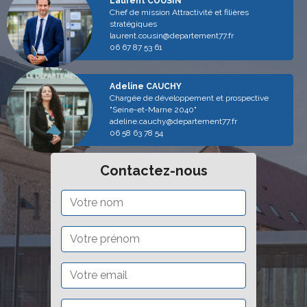
Laurent COUSIN
Chef de mission Attractivité et filières
stratégiques
laurent.cousin@departement77.fr
06 67 87 53 61
Adeline CAUCHY
Chargée de développement et prospective
"Seine-et-Marne 2040"
adeline.cauchy@departement77.fr
06 58 63 78 54
Contactez-nous