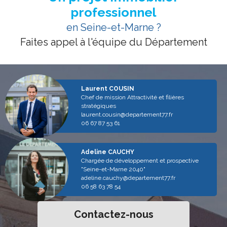
professionnel
en Seine-et-Marne ?
Faites appel à l'équipe du Département
Laurent COUSIN
Chef de mission Attractivité et filières
stratégiques
laurent.cousin@departement77.fr
06 67 87 53 61
Adeline CAUCHY
Chargée de développement et prospective
"Seine-et-Marne 2040"
adeline.cauchy@departement77.fr
06 58 63 78 54
Contactez-nous