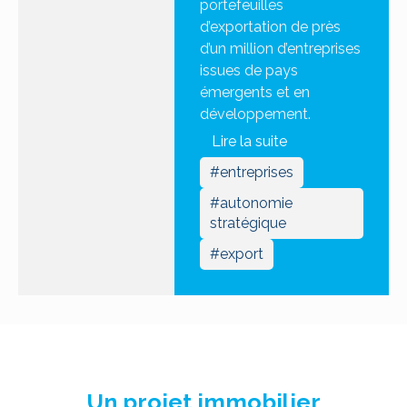
portefeuilles
d’exportation de près
d’un million d’entreprises
issues de pays
émergents et en
développement.
Lire la suite
#entreprises
#autonomie
stratégique
#export
Un projet immobilier