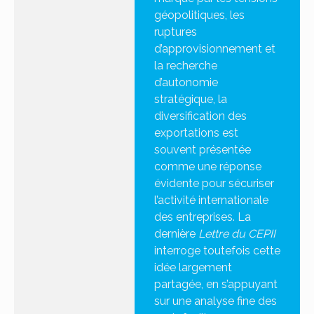
géopolitiques, les
ruptures
d’approvisionnement et
la recherche
d’autonomie
stratégique, la
diversification des
exportations est
souvent présentée
comme une réponse
évidente pour sécuriser
l’activité internationale
des entreprises. La
dernière
Lettre du CEPII
interroge toutefois cette
idée largement
partagée, en s’appuyant
sur une analyse fine des